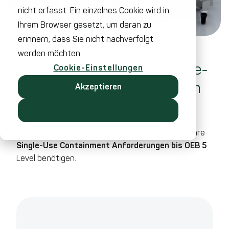
nicht erfasst. Ein einzelnes Cookie wird in
Ihrem Browser gesetzt, um daran zu
erinnern, dass Sie nicht nachverfolgt
werden möchten.
Flecotec
- Innovative Single-
Cookie-Einstellungen
Use Containment Lösungen
Akzeptieren
Ablehnen
Mit der patentierten Flecotec-Technologie ist
Rommelag FLEX der einzige Partner, den Sie für Ihre
Single-Use Containment Anforderungen bis OEB 5
Level benötigen.